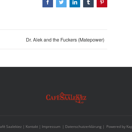
Facebook
Twitter
LinkedIn
Tumblr
Pinterest
Dr. Alek and the Fuckers (Matepower)
afé Saalekiez |
Kontakt
|
Impressum
|
Datenschutzerklärung
| Powered by
Kap