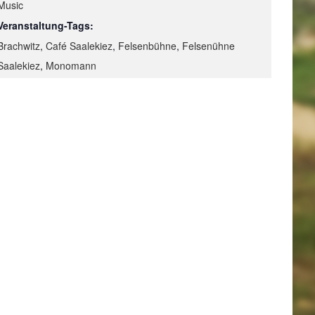
Music
Veranstaltung-Tags:
Brachwitz
,
Café Saalekiez
,
Felsenbühne
,
Felsenühne
Saalekiez
,
Monomann