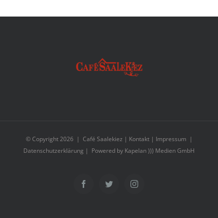
© Copyright
2026 | Café Saalekiez |
Kontakt
|
Impressum
|
Datenschutzerklärung
| Powered by
Kapelan ))) Medien GmbH
Facebook
Twitter
Instagram