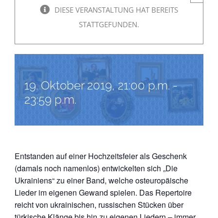
DIESE VERANSTALTUNG HAT BEREITS
Die Ukrainiens Herbsttour
STATTGEFUNDEN.
´19
19. Oktober 2019, 21:00 p.m.
-
23:59 p.m.
Entstanden auf einer Hochzeitsfeier als Geschenk
(damals noch namenlos) entwickelten sich „Die
Ukrainiens“ zu einer Band, welche osteuropäische
Lieder im eigenen Gewand spielen. Das Repertoire
reicht von ukrainischen, russischen Stücken über
türkische Klänge bis hin zu eigenen Liedern – immer