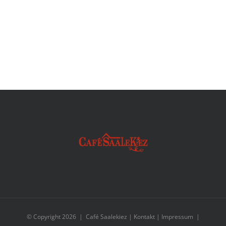
© Copyright
2026 | Café Saalekiez |
Kontakt
|
Impressum
|