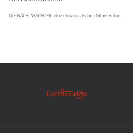
DIE NACHTWÄCHTER, ein semiakustisches Gitarrenduo