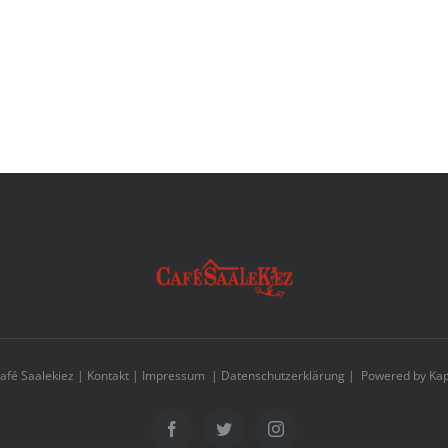
afé Saalekiez |
Kontakt
|
Impressum
|
Datenschutzerklärung
| Powered by
Kap
Facebook
Twitter
Instagram