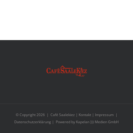
© Copyright
2026 | Café Saalekiez |
Kontakt
|
Impressum
|
Datenschutzerklärung
| Powered by
Kapelan ))) Medien GmbH