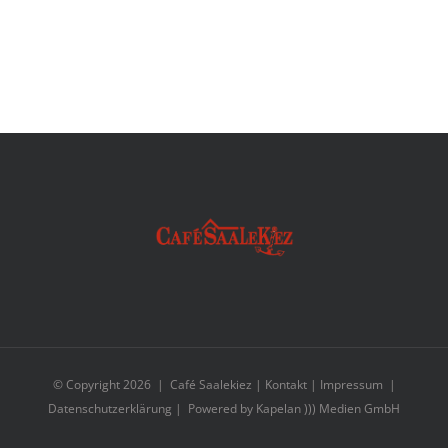
© Copyright
2026 | Café Saalekiez |
Kontakt
|
Impressum
|
Datenschutzerklärung
| Powered by
Kapelan ))) Medien GmbH