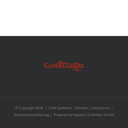
© Copyright
2026 | Café Saalekiez |
Kontakt
|
Impressum
|
Datenschutzerklärung
| Powered by
Kapelan ))) Medien GmbH